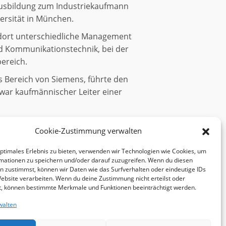
n Ausbildung zum Industriekaufmann
ersität in München.
 dort unterschiedliche Management
d Kommunikationstechnik, bei der
ereich.
 Bereich von Siemens, führte den
 war kaufmännischer Leiter einer
n Erfahrungen als Führungskraft in
Cookie-Zustimmung verwalten
derungen betroffen sind, ein.
der Siemens AG und ist Mitglied in
optimales Erlebnis zu bieten, verwenden wir Technologien wie Cookies, um
mationen zu speichern und/oder darauf zuzugreifen. Wenn du diesen
schaft.
n zustimmst, können wir Daten wie das Surfverhalten oder eindeutige IDs
Website verarbeiten. Wenn du deine Zustimmung nicht erteilst oder
zurück
t, können bestimmte Merkmale und Funktionen beeinträchtigt werden.
walten