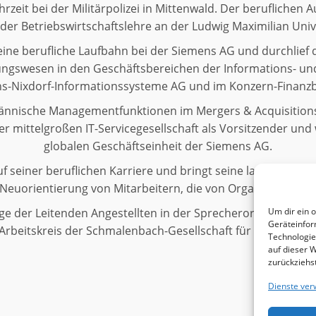
zeit bei der Militärpolizei in Mittenwald. Der berufliche
 der Betriebswirtschaftslehre an der Ludwig Maximilian Univ
ine berufliche Laufbahn bei der Siemens AG und durchlief
ungswesen in den Geschäftsbereichen der Informations- un
s-Nixdorf-Informationssysteme AG und im Konzern-Finanzb
männische Managementfunktionen im Mergers & Acquisitions
r mittelgroßen IT-Servicegesellschaft als Vorsitzender und
globalen Geschäftseinheit der Siemens AG.
uf seiner beruflichen Karriere und bringt seine langjährige
 Neuorientierung von Mitarbeitern, die von Organisationsän
nge der Leitenden Angestellten in der Sprecherorganisation 
Um dir ein 
Geräteinfor
Arbeitskreis der Schmalenbach-Gesellschaft für Betriebswirt
Technologie
auf dieser 
zurückziehs
Dienste ver